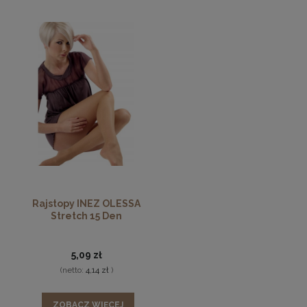
dopasowują się do różnych typów sylwetek. To
uniwersalne rozwiązanie dla kobiet o różnym wzroście i
budowie ciała, które oczekują idealnego dopasowania
bez kompromisów.
Trwałość i odporność na codzienne
użytkowanie
Jedną z kluczowych zalet rajstop stretch jest ich
zwiększona trwałość. Elastyczne włókna wzmacniają
strukturę materiału, dzięki czemu rajstopy są bardziej
odporne na zaciągnięcia, przetarcia oraz uszkodzenia
Rajstopy INEZ OLESSA
mechaniczne. Wzmocnione palce oraz solidne
Stretch 15 Den
wykończenia dodatkowo wydłużają żywotność produktu,
co czyni rajstopy stretch praktycznym wyborem na co
5,09 zł
dzień.
(netto:
4,14 zł
)
Rajstopy stretch zachowują swoje właściwości nawet po
wielokrotnym praniu. Nie tracą elastyczności, nie
ZOBACZ WIĘCEJ