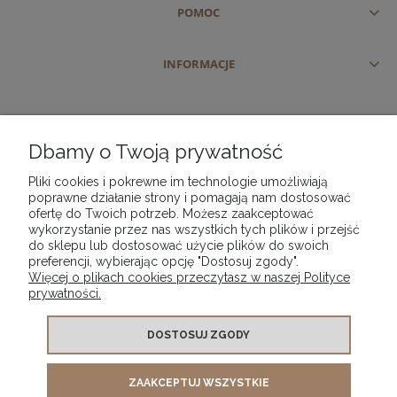
POMOC
użytkowania.
Rajstopy stretch do pracy, na co dzień i na
INFORMACJE
specjalne okazje
Rajstopy stretch to produkt uniwersalny, który sprawdzi
się w wielu sytuacjach. Doskonale pasują do stylizacji
Dbamy o Twoją prywatność
biurowych, eleganckich sukienek oraz codziennych
zestawów. Dzięki szerokiemu wyborowi grubości i
Pliki cookies i pokrewne im technologie umożliwiają
wykończeń rajstopy stretch można dopasować zarówno
poprawne działanie strony i pomagają nam dostosować
ofertę do Twoich potrzeb. Możesz zaakceptować
do formalnych okazji, jak i do swobodnych, casualowych
wykorzystanie przez nas wszystkich tych plików i przejść
stylizacji. To element garderoby, który zapewnia spójny i
do sklepu lub dostosować użycie plików do swoich
estetyczny wygląd niezależnie od okazji.
preferencji, wybierając opcję "Dostosuj zgody".
Więcej o plikach cookies przeczytasz w naszej Polityce
prywatności.
Cechy charakterystyczne rajstop stretch:
DOSTOSUJ ZGODY
Wysoka elastyczność
– rozciągają się w kilku
kierunkach, dopasowując do ciała niczym druga
ZAAKCEPTUJ WSZYSTKIE
PHU "VIP" PIOTR KWAŚNICKI | ul. Szajnochy 3 | 85-738 Bydgoszcz |