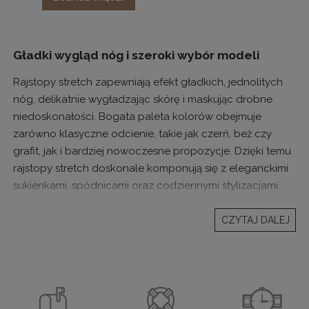
deformują się i długo prezentują się estetycznie. To
szczególnie istotne dla kobiet, które cenią produkty
wysokiej jakości i niezawodne rozwiązania.
Gładki wygląd nóg i szeroki wybór modeli
Rajstopy stretch zapewniają efekt gładkich, jednolitych
nóg, delikatnie wygładzając skórę i maskując drobne
niedoskonałości. Bogata paleta kolorów obejmuje
zarówno klasyczne odcienie, takie jak czerń, beż czy
grafit, jak i bardziej nowoczesne propozycje. Dzięki temu
rajstopy stretch doskonale komponują się z eleganckimi
sukienkami, spódnicami oraz codziennymi stylizacjami.
Uniwersalny element kobiecej garderoby
CZYTAJ DALEJ
Rajstopy stretch to niezbędny element każdej kobiecej
szafy. Sprawdzają się w pracy, na spotkaniach
biznesowych, uroczystościach rodzinnych oraz w
codziennym użytkowaniu. To połączenie funkcjonalności,