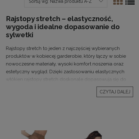
Sortuj wg:
Nazwa produktu A-Z
Rajstopy stretch – elastyczność,
wygoda i idealne dopasowanie do
sylwetki
Rajstopy stretch to jeden z najczęściej wybieranych
produktów w kobiecej garderobie, który łączy w sobie
nowoczesne materiały, wysoki komfort noszenia oraz
estetyczny wygląd. Dzięki zastosowaniu elastycznych
włókien rajstopy stretch doskonale dopasowują się do
kształtu nóg, zapewniając swobodę ruchów i wygodę
CZYTAJ DALEJ
przez cały dzień. To idealne rozwiązanie dla kobiet, które
poszukują rajstop elastycznych, trwałych i uniwersalnych,
sprawdzających się zarówno w codziennym użytkowaniu,
jak i podczas wyjątkowych okazji.
Materiał stretch charakteryzuje się dużą rozciągliwością i
zdolnością do powrotu do pierwotnego kształtu. Dzięki