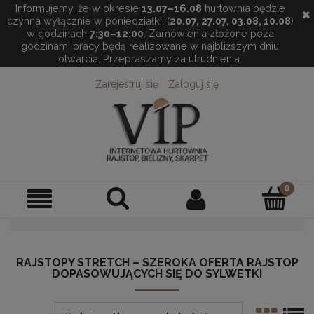
Informujemy, że w okresie
13.07–16.08
hurtownia będzie
✖
czynna wyłącznie w poniedziałki: (
20.07, 27.07, 03.08, 10.08
)
w godzinach
7:30–12:00
. Zamówienia złożone poza
godzinami pracy będą realizowane w najbliższym dniu
otwarcia. Przepraszamy za utrudnienia.
Zarejestruj się
Zaloguj się
RAJSTOPY STRETCH – SZEROKA OFERTA RAJSTOP
DOPASOWUJĄCYCH SIĘ DO SYLWETKI