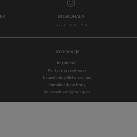
y i okazji specjalnych.
KA
DOSKONAŁA
esne modele designerskie.
OBSŁUGA KLIENTA
nej przez cały rok.
ny design. Dzięki szerokiej ofercie hurtowej sklepy
ęskiej, kompletować produkty z bokserkami,
INFORMACJE
ezentowe. Nasze slipy zapewniają klientom
Regulamin
m w każdej ofercie bielizny męskiej.
Polityka prywatności
Ustawienia plików cookies
Kontakt i dane firmy
daneosobowe@phuvip.pl