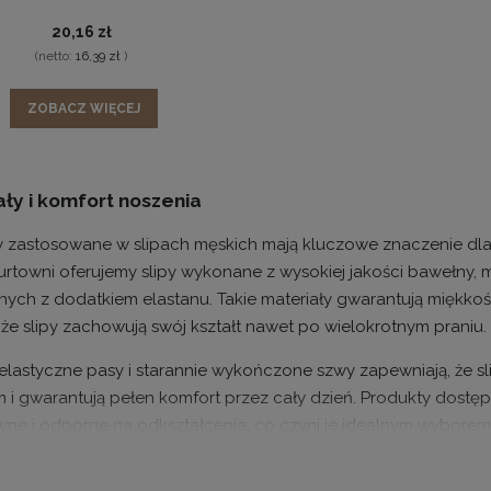
20,16 zł
(netto:
16,39 zł
)
ZOBACZ WIĘCEJ
ały i komfort noszenia
y zastosowane w slipach męskich mają kluczowe znaczenie dla 
urtowni oferujemy slipy wykonane z wysokiej jakości bawełny, m
nych z dodatkiem elastanu. Takie materiały gwarantują miękkoś
 że slipy zachowują swój kształt nawet po wielokrotnym praniu.
 elastyczne pasy i starannie wykończone szwy zapewniają, że sli
 i gwarantują pełen komfort przez cały dzień. Produkty dostę
ne i odporne na odkształcenia, co czyni je idealnym wyborem 
rnych.