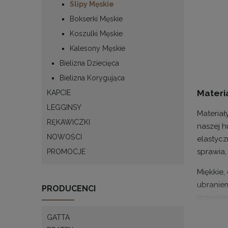
Slipy Męskie
Bokserki Męskie
Koszulki Męskie
Kalesony Męskie
Bielizna Dziecięca
Bielizna Korygująca
Materi
KAPCIE
LEGGINSY
Materiał
RĘKAWICZKI
naszej h
NOWOŚCI
elastycz
sprawia,
PROMOCJE
Miękkie,
ubraniem
PRODUCENCI
przewiew
stacjona
GATTA