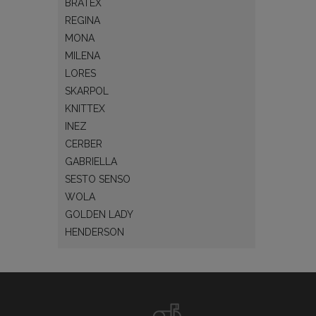
BRATEX
Dolna cz
REGINA
ogranicz
MONA
co spraw
MILENA
Kolory,
LORES
SKARPOL
Slipy mę
KNITTEX
jak biel
INEZ
produkty
CERBER
subtelny
GABRIELLA
Wykończe
SESTO SENSO
komfort 
WOLA
zapewnić
GOLDEN LADY
HENDERSON
Zalety
Ko
Sz