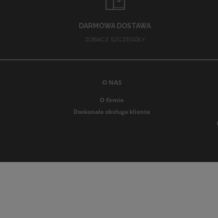
St
Un
DARMOWA DOSTAWA
Ró
ZOBACZ SZCZEGÓŁY
Po
Slipy mę
internet
O NAS
koszulka
O firmie
wygodę, 
Doskonała obsługa klienta