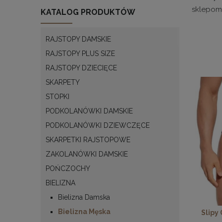
sklepom 
KATALOG PRODUKTÓW
Slipy mę
RAJSTOPY DAMSKIE
cały rok
RAJSTOPY PLUS SIZE
produkty
RAJSTOPY DZIECIĘCE
Fasony
SKARPETY
Slipy mę
STOPKI
hurtowni
PODKOLANÓWKI DAMSKIE
subtelni
PODKOLANÓWKI DZIEWCZĘCE
krępowa
SKARPETKI RAJSTOPOWE
Fasony s
ZAKOLANÓWKI DAMSKIE
standard
POŃCZOCHY
myślą o 
BIELIZNA
Slipy mę
Bielizna Damska
jak i p
Bielizna Męska
Slipy
elastycz