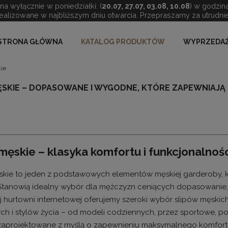
a wyłącznie w poniedziałki: (
20.07, 27.07, 03.08, 10.08
) w godzin
ealizowane w najbliższym dniu otwarcia. Przepraszamy za utrudnie
STRONA GŁÓWNA
KATALOG PRODUKTÓW
WYPRZEDAŻ
kie
MĘSKIE – DOPASOWANE I WYGODNE, KTÓRE ZAPEWNIAJĄ
 męskie – klasyka komfortu i funkcjonalnoś
skie to jeden z podstawowych elementów męskiej garderoby, k
 Stanowią idealny wybór dla mężczyzn ceniących dopasowanie,
 hurtowni internetowej oferujemy szeroki wybór slipów męskic
h i stylów życia – od modeli codziennych, przez sportowe, p
zaprojektowane z myślą o zapewnieniu maksymalnego komfortu,