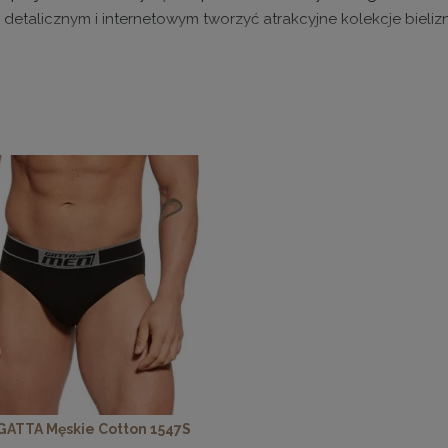
detalicznym i internetowym tworzyć atrakcyjne kolekcje bielizn
skie to kategoria o dużym potencjale sprzedażowym, wykorzyst
. Nasza oferta obejmuje zarówno klasyczne, stonowane modele,
, które wyróżniają się ciekawymi detalami i wysoką jakością wy
 slipów męskich
skie charakteryzują się dopasowanym krojem, który zapewnia p
 znajdziesz modele o różnej wysokości pasa – od klasycznych n
e modelują sylwetkę i zwiększają komfort noszenia. Dolna część
ć ruchów, zapewniać wygodę podczas aktywności codziennych
lipów męskich różnią się także pod względem szerokości bokó
owe oraz szersze, które zapewniają dodatkowe wsparcie i wy
ergonomicznym dopasowaniu do męskiej sylwetki, co jest kluc
skie z naszej hurtowni to produkty uniwersalne – doskonale 
odczas aktywności sportowych. Wersje sportowe zostały dodat
 GATTA Męskie Cotton 1547S
ne pasy i wzmocnione szwy, które zapewniają wygodę i trwało