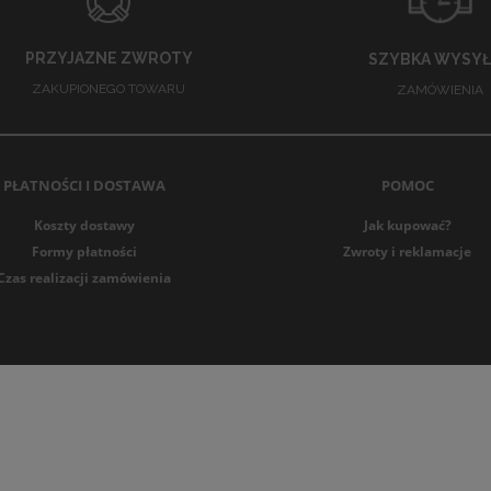
arannie wykończone detale – pasy, szwy, hafty i nadruki.
iwersalność – odpowiednie do codziennego użytku, sportu, prac
PRZYJAZNE ZWROTY
SZYBKA WYSYŁ
żnorodność kolorów i materiałów – od klasycznych po nowocz
ZAKUPIONEGO TOWARU
ZAMÓWIENIA
tencjał sprzedażowy – idealne do sprzedaży hurtowej i detalicz
skie z naszej hurtowni łączą funkcjonalność, komfort i nowoczes
owe i stacjonarne mogą tworzyć atrakcyjne kolekcje bielizny m
PŁATNOŚCI I DOSTAWA
POMOC
mi, szortami czy piżamami, a także przygotowywać zestawy pr
Koszty dostawy
Jak kupować?
trwałość i estetyczny wygląd, co czyni je produktem niezbędny
Formy płatności
Zwroty i reklamacje
Czas realizacji zamówienia