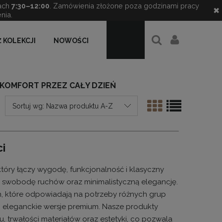
ach
7:30–12:00
. Zamówienia złożone poza godzinami pracy
✖
nia.
 KOLEKCJI
NOWOŚCI
 KOMFORT PRZEZ CAŁY DZIEŃ
Sortuj wg:
Nazwa produktu A-Z
ci
tóry łączy wygodę, funkcjonalność i klasyczny
 swobodę ruchów oraz minimalistyczną elegancję.
h, które odpowiadają na potrzeby różnych grup
o eleganckie wersje premium. Nasze produkty
 trwałości materiałów oraz estetyki, co pozwala