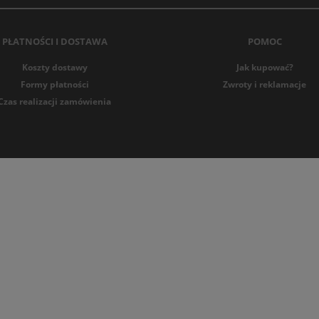
tencjał sprzedażowy
– eleganckie, trwałe i komfortowe pońc
ientek, co przekłada się na wysoką sprzedaż w hurcie.
PŁATNOŚCI I DOSTAWA
POMOC
y do pasa z naszej hurtowni to produkty, które łączą elegancj
m garderoby każdej kobiety, pozwalając na stworzenie stylizacj
Koszty dostawy
Jak kupować?
oferta hurtowa umożliwia sklepom internetowym i stacjonarny
Formy płatności
Zwroty i reklamacje
Czas realizacji zamówienia
zyciągają klientki i zwiększają sprzedaż dzięki połączeniu estetyk