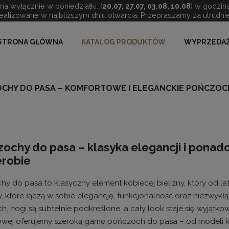
a wyłącznie w poniedziałki: (
20.07, 27.07, 03.08, 10.08
) w godzin
ealizowane w najbliższym dniu otwarcia. Przepraszamy za utrudnie
STRONA GŁÓWNA
KATALOG PRODUKTÓW
WYPRZEDAŻ
CHY DO PASA – KOMFORTOWE I ELEGANCKIE POŃCZOCH
ochy do pasa – klasyka elegancji i ponadc
robie
y do pasa to klasyczny element kobiecej bielizny, który od lat
, które łączą w sobie elegancję, funkcjonalność oraz niezwykł
, nogi są subtelnie podkreślone, a cały look staje się wyjątkow
towej oferujemy szeroką gamę pończoch do pasa – od modeli k