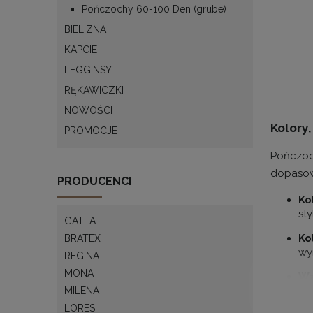
ich
Pończochy 60-100 Den (grube)
BIELIZNA
Po
wz
KAPCIE
LEGGINSY
Po
sy
RĘKAWICZKI
Po
NOWOŚCI
de
Kolory,
PROMOCJE
Dzięki t
Pończoch
każdym w
dopasowa
PRODUCENCI
Ko
Materi
st
GATTA
Pończoch
Ko
BRATEX
wy
które za
REGINA
MONA
Wz
Ny
po
MILENA
pr
LORES