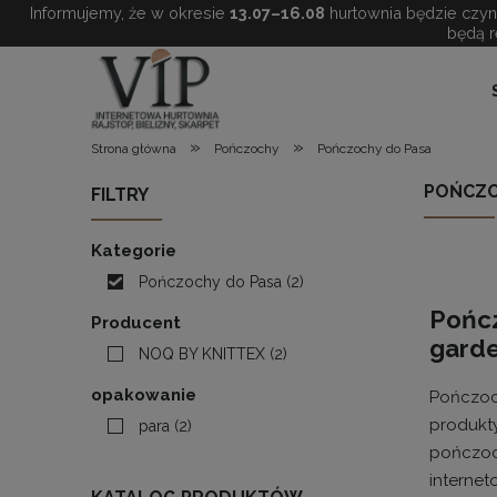
Informujemy, że w okresie
13.07–16.08
hurtownia będzie czynn
będą r
»
»
Strona główna
Pończochy
Pończochy do Pasa
POŃCZO
FILTRY
Kategorie
Pończochy do Pasa
(2)
Pończ
Producent
garde
NOQ BY KNITTEX
(2)
opakowanie
Pończoch
produkty
para
(2)
pończoch
interne