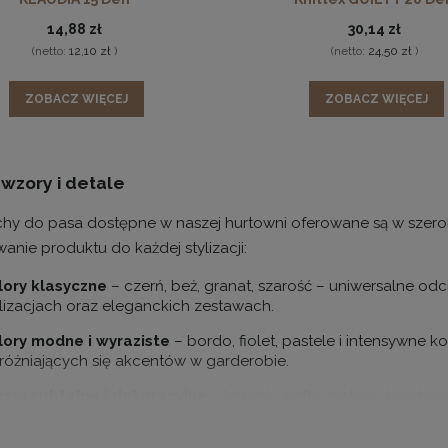
 smukłość. Doskonale pasują do eleganckich sukienek i spódnic, n
14,88 zł
30,14 zł
ńczochy wzorzyste i dekoracyjne
– modele z haftem, koronk
(netto:
12,10 zł
)
(netto:
24,50 zł
)
orami, które nadają stylizacji wyjątkowego charakteru i wyróżnia
ZOBACZ WIĘCEJ
ZOBACZ WIĘCEJ
ńczochy modelujące do pasa
– produkty, które oprócz elega
lwetki. Takie pończochy wspierają krążenie i zapewniają komfor
ńczochy koronkowe do pasa
– eleganckie modele z ozdobną 
koracyjną i jednocześnie współpracuje z pasem, utrzymując po
 wzory i detale
ak szerokiej ofercie fasonów, pończochy do pasa dostępne w n
y do pasa dostępne w naszej hurtowni oferowane są w szeroki
ieku i o różnych preferencjach, zapewniając zarówno komfort, 
nie produktu do każdej stylizacji:
lory klasyczne
– czerń, beż, granat, szarość – uniwersalne odc
ały i jakość wykonania
ylizacjach oraz eleganckich zestawach.
y do pasa z naszej hurtowni wyróżniają się wysoką jakością w
lory modne i wyraziste
– bordo, fiolet, pastele i intensywne 
różniających się akcentów w garderobie.
pewniają komfort, trwałość i elegancję:
ory subtelne i dekoracyjne
– koronki, hafty, motywy kwiatow
lon i elastan
– główne włókna syntetyczne, które gwarantują 
ńczochom wyjątkowego charakteru i elegancji.
oduktu.