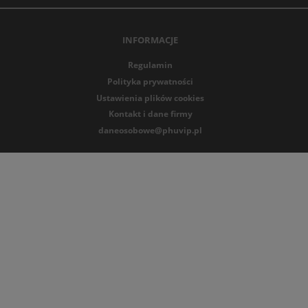
zochy do pasa cieszą się dużym zainteresowaniem
INFORMACJE
ę, trwałość i funkcjonalność. Są niezbędnym
i pełnych klasy, kobiecości i pewności siebie.
Regulamin
m budowanie atrakcyjnych kolekcji pończoch,
Polityka prywatności
Ustawienia plików cookies
i, jakości i komfortu noszenia.
Kontakt i dane firmy
daneosobowe@phuvip.pl