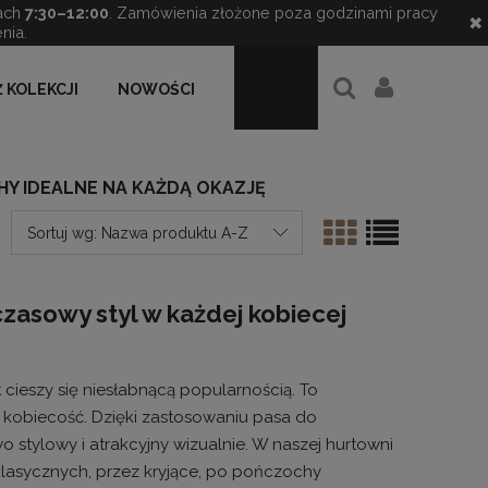
ach
7:30–12:00
. Zamówienia złożone poza godzinami pracy
✖
nia.
 KOLEKCJI
NOWOŚCI
Y IDEALNE NA KAŻDĄ OKAZJĘ
Sortuj wg:
Nazwa produktu A-Z
zasowy styl w każdej kobiecej
 cieszy się niesłabnącą popularnością. To
ą kobiecość. Dzięki zastosowaniu pasa do
o stylowy i atrakcyjny wizualnie. W naszej hurtowni
lasycznych, przez kryjące, po pończochy