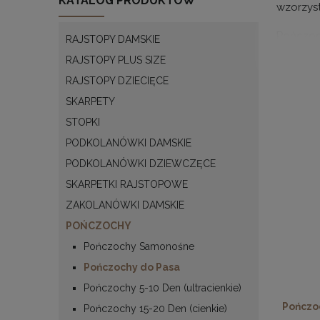
KATALOG PRODUKTÓW
wzorzyst
Pończoch
RAJSTOPY DAMSKIE
stabilno
RAJSTOPY PLUS SIZE
materiał
RAJSTOPY DZIECIĘCE
idealnym
SKARPETY
romanty
STOPKI
PODKOLANÓWKI DAMSKIE
Rodzaj
PODKOLANÓWKI DZIEWCZĘCE
Pończoc
SKARPETKI RAJSTOPOWE
różnorod
ZAKOLANÓWKI DAMSKIE
Po
POŃCZOCHY
za
Pończochy Samonośne
ut
Pończochy do Pasa
Po
Pończochy 5-10 Den (ultracienkie)
do
Pończo
Pończochy 15-20 Den (cienkie)
Po