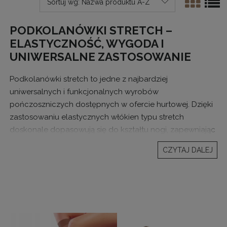
Sortuj wg:
Nazwa produktu A-Z
PODKOLANÓWKI STRETCH –
ELASTYCZNOŚĆ, WYGODA I
UNIWERSALNE ZASTOSOWANIE
Podkolanówki stretch to jedne z najbardziej
uniwersalnych i funkcjonalnych wyrobów
pończoszniczych dostępnych w ofercie hurtowej. Dzięki
zastosowaniu elastycznych włókien typu stretch
doskonale dopasowują się do kształtu nogi, zapewniając
wysoki komfort noszenia oraz estetyczny wygląd przez
CZYTAJ DALEJ
cały dzień. Są chętnie wybierane przez klientki w różnym
wieku, co czyni je produktem o stabilnym i całorocznym
popycie.
W hurtowni internetowej podkolanówki stretch stanowią
podstawowy element asortymentu – sprawdzają się
zarówno w sprzedaży detalicznej, jak i w zaopatrzeniu