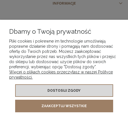
Produkt o stałym popycie rynkowym
INFORMACJE
Podkolanówki stretch to asortyment całoroczny, który nie
podlega chwilowym trendom modowym. Ich
uniwersalność, przystępna cena oraz szerokie
Dbamy o Twoją prywatność
zastosowanie sprawiają, że są produktem o wysokiej
rotacji i bezpiecznym wyborze do oferty hurtowej.
Pliki cookies i pokrewne im technologie umożliwiają
poprawne działanie strony i pomagają nam dostosować
Uproszczona rozmiarówka i klasyczna
ofertę do Twoich potrzeb. Możesz zaakceptować
wykorzystanie przez nas wszystkich tych plików i przejść
kolorystyka
do sklepu lub dostosować użycie plików do swoich
preferencji, wybierając opcję "Dostosuj zgody".
Dzięki elastyczności materiału podkolanówki stretch
Więcej o plikach cookies przeczytasz w naszej Polityce
często dostępne są w rozmiarach uniwersalnych, co
prywatności.
znacząco ułatwia logistykę i zarządzanie magazynem.
Najczęściej wybierane kolory, takie jak czarny, beżowy,
DOSTOSUJ ZGODY
naturalny czy grafitowy, odpowiadają oczekiwaniom
rynku i sprzyjają szybkiej sprzedaży.
ZAAKCEPTUJ WSZYSTKIE
PHU "VIP" PIOTR KWAŚNICKI | ul. Szajnochy 3 | 85-738 Bydgoszcz |
woj. kujawsko-pomorskie | tel.
| e-mail:
510 721 025
phuvip@wp.pl
JAK DBAĆ O PODKOLANÓWKI STRETCH?
POKAŻ PEŁNĄ WERSJĘ STRONY