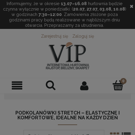
Informujemy, że w okresie
13.07–16.08
hurtownia będzie
✖
czynna wyłącznie w poniedziałki: (
20.07, 27.07, 03.08, 10.08
)
w godzinach
7:30–12:00
. Zamówienia złożone poza
godzinami pracy będą realizowane w najbliższym dniu
otwarcia. Przepraszamy za utrudnienia.
Zarejestruj się
Zaloguj się
PODKOLANÓWKI STRETCH – ELASTYCZNE I
KOMFORTOWE, IDEALNE NA KAŻDY DZIEŃ