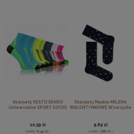
skarpetki bawełniane z modnymi wzorami – paski,
kropeczki, geometryczne motywy czy subtelne printy.
Dzięki nim nawet codzienna stylizacja zyskuje charakter.
Sportowe i komfortowe bawełniane skarpetki
Skarpetki bawełniane sprawdzają się również podczas
aktywności fizycznej. Modele sportowe zapewniają
dopasowanie, przewiewność i ochronę stóp podczas
treningu, biegania czy spacerów.
Skarpety SESTO SENSO
Skarpety Męskie MILENA
Uniwersalne SPORT SOCKS
WALENTYNKOWE Wzorzyste
10,39 zł
9,69 zł
(netto:
8,45 zł
)
(netto:
7,88 zł
)