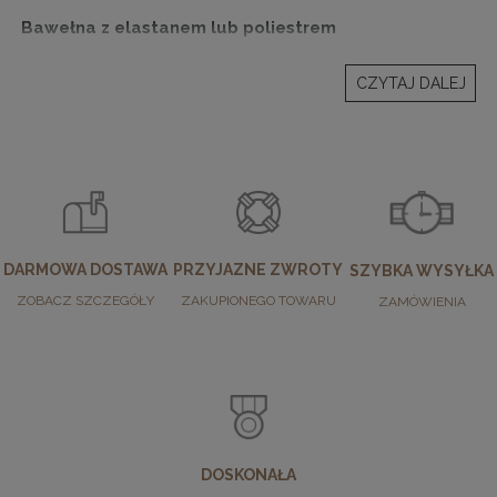
Bawełna z elastanem lub poliestrem
Dodatek elastanu zwiększa elastyczność i dopasowanie,
CZYTAJ DALEJ
a poliestru – trwałość i odporność na odkształcenia.
Takie skarpetki zachowują swój kształt nawet po wielu
praniach.
Jak dobrać idealne skarpetki bawełniane?
DARMOWA DOSTAWA
PRZYJAZNE ZWROTY
SZYBKA WYSYŁKA
Dopasowanie do okazji
ZOBACZ SZCZEGÓŁY
ZAKUPIONEGO TOWARU
ZAMÓWIENIA
Do pracy i eleganckich stylizacji – gładkie,
stonowane kolory.
Na co dzień – wzorzyste modele i casualowe
kolory.
Do sportu – elastyczne, przewiewne i wygodne
bawełniane skarpetki.
DOSKONAŁA
Kolor i wzór