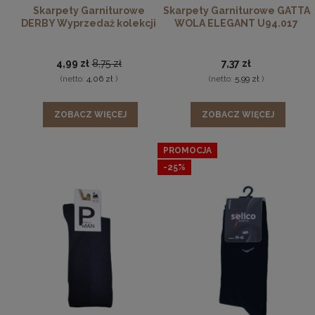
Skarpety Garniturowe
Skarpety Garniturowe GATTA
DERBY Wyprzedaż kolekcji
WOLA ELEGANT U94.017
4,99 zł
8,75 zł
7,37 zł
(netto:
4,06 zł
)
(netto:
5,99 zł
)
ZOBACZ WIĘCEJ
ZOBACZ WIĘCEJ
PROMOCJA
-25%