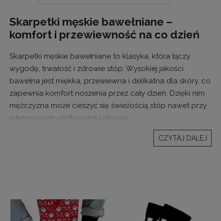
Skarpetki męskie bawełniane –
komfort i przewiewność na co dzień
Skarpetki męskie bawełniane to klasyka, która łączy
wygodę, trwałość i zdrowie stóp. Wysokiej jakości
bawełna jest miękka, przewiewna i delikatna dla skóry, co
zapewnia komfort noszenia przez cały dzień. Dzięki nim
mężczyzna może cieszyć się świeżością stóp nawet przy
intensywnym użytkowaniu obuwia.
W naszej ofercie znajdziesz skarpetki męskie bawełniane
CZYTAJ DALEJ
w różnych kolorach, długościach i fasonach – od
klasycznych gładkich modeli po modne, wzorzyste
warianty.
Dlaczego warto wybrać skarpetki męskie