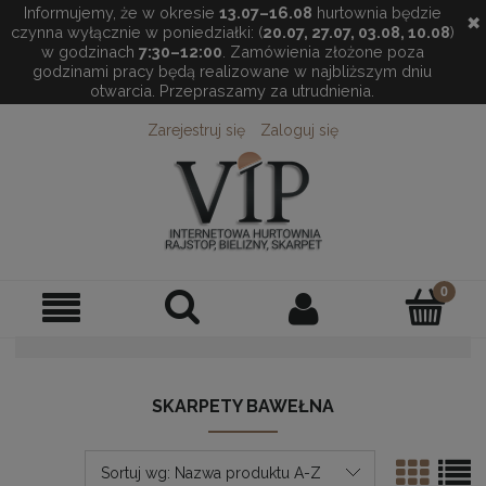
Informujemy, że w okresie
13.07–16.08
hurtownia będzie
✖
czynna wyłącznie w poniedziałki: (
20.07, 27.07, 03.08, 10.08
)
w godzinach
7:30–12:00
. Zamówienia złożone poza
godzinami pracy będą realizowane w najbliższym dniu
otwarcia. Przepraszamy za utrudnienia.
Zarejestruj się
Zaloguj się
SKARPETY BAWEŁNA
Sortuj wg:
Nazwa produktu A-Z