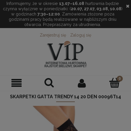
Informujemy, że w okresie
13.07–16.08
hurtownia będzie
✖
czynna wyłącznie w poniedziałki: (
20.07, 27.07, 03.08, 10.08
)
w godzinach
7:30–12:00
. Zamówienia złożone poza
godzinami pracy będą realizowane w najbliższym dniu
otwarcia. Przepraszamy za utrudnienia.
Zarejestruj się
Zaloguj się
SKARPETKI GATTA TRENDY 14 20 DEN 00096T14