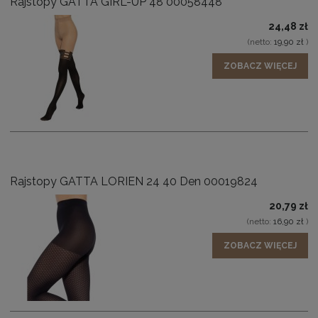
Rajstopy GATTA GIRL-UP 48 00058448
24,48 zł
(netto:
19,90 zł
)
ZOBACZ WIĘCEJ
Rajstopy GATTA LORIEN 24 40 Den 00019824
20,79 zł
(netto:
16,90 zł
)
ZOBACZ WIĘCEJ