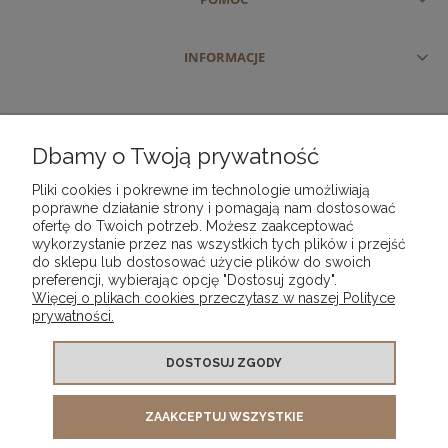
INFORMACJE
Dbamy o Twoją prywatność
Pliki cookies i pokrewne im technologie umożliwiają
poprawne działanie strony i pomagają nam dostosować
ofertę do Twoich potrzeb. Możesz zaakceptować
wykorzystanie przez nas wszystkich tych plików i przejść
do sklepu lub dostosować użycie plików do swoich
preferencji, wybierając opcję "Dostosuj zgody".
Więcej o plikach cookies przeczytasz w naszej Polityce
prywatności.
DOSTOSUJ ZGODY
ZAAKCEPTUJ WSZYSTKIE
PHU "VIP" PIOTR KWAŚNICKI | ul. Szajnochy 3 | 85-738 Bydgoszcz |
woj. kujawsko-pomorskie | tel.
| e-mail:
510 721 025
phuvip@wp.pl