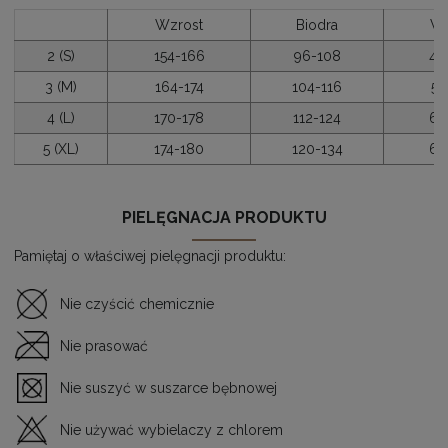
Wzrost
Biodra
W
2 (S)
154-166
96-108
48
3 (M)
164-174
104-116
58
4 (L)
170-178
112-124
63
5 (XL)
174-180
120-134
68
PIELĘGNACJA PRODUKTU
Pamiętaj o właściwej pielęgnacji produktu:
Nie czyścić chemicznie
Nie prasować
Nie suszyć w suszarce bębnowej
Nie używać wybielaczy z chlorem