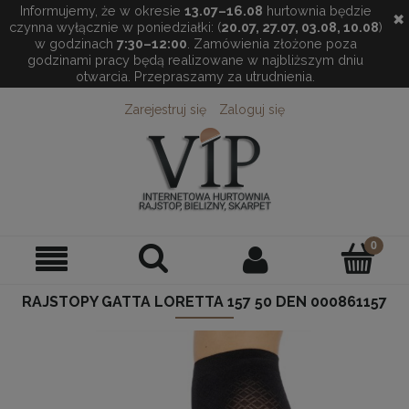
Informujemy, że w okresie
13.07–16.08
hurtownia będzie
✖
czynna wyłącznie w poniedziałki: (
20.07, 27.07, 03.08, 10.08
)
w godzinach
7:30–12:00
. Zamówienia złożone poza
godzinami pracy będą realizowane w najbliższym dniu
otwarcia. Przepraszamy za utrudnienia.
Zarejestruj się
Zaloguj się
RAJSTOPY GATTA LORETTA 157 50 DEN 000861157