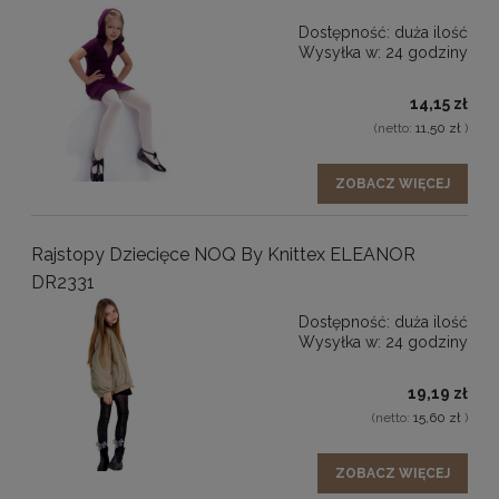
komfort noszenia.
Dostępność:
duża ilość
Wysyłka w:
24 godziny
14,15 zł
Rajstopy dziecięce z wiskozy na różne pory
(netto:
11,50 zł
)
roku
Rajstopy wiskozowe na wiosnę i lato
ZOBACZ WIĘCEJ
Dzięki swojej lekkości rajstopy dziecięce z wiskozy są
Rajstopy Dziecięce NOQ By Knittex ELEANOR
idealnym wyborem na cieplejsze dni. Doskonale
DR2331
sprawdzają się wiosną i latem jako uzupełnienie sukienek,
spódniczek oraz lekkich stylizacji.
Dostępność:
duża ilość
Wysyłka w:
24 godziny
Rajstopy z wiskozy na okres przejściowy
19,19 zł
W okresach przejściowych rajstopy wiskozowe
(netto:
15,60 zł
)
zapewniają odpowiedni komfort termiczny – chronią
przed chłodem, jednocześnie nie powodując
ZOBACZ WIĘCEJ
przegrzewania. To uniwersalne rozwiązanie na zmienne