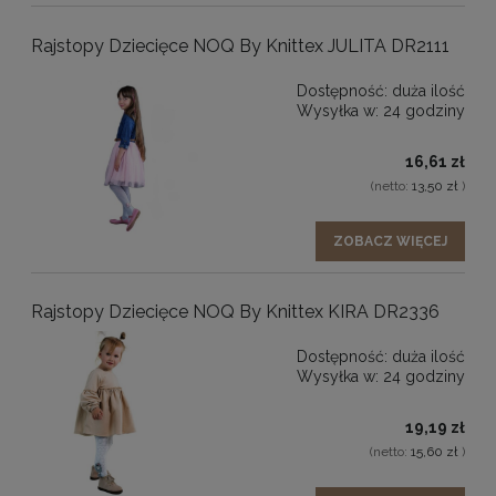
warunki pogodowe.
Rajstopy Dziecięce NOQ By Knittex JULITA DR2111
Dostępność:
duża ilość
Rajstopy dziecięce z wiskozy – estetyka i
Wysyłka w:
24 godziny
uniwersalność
16,61 zł
Klasyczne rajstopy z wiskozy
(netto:
13,50 zł
)
Gładkie rajstopy dziecięce z wiskozy w klasycznych
ZOBACZ WIĘCEJ
kolorach, takich jak biały, ecru, szary, granatowy czy
czarny, to ponadczasowy wybór do codziennych i
eleganckich stylizacji.
Rajstopy Dziecięce NOQ By Knittex KIRA DR2336
Wzorzyste i dekoracyjne rajstopy wiskozowe
Dostępność:
duża ilość
Wysyłka w:
24 godziny
W ofercie dostępne są także rajstopy dziecięce z wiskozy
z delikatnymi wzorami, prążkami lub subtelnymi
19,19 zł
zdobieniami. To propozycja dla dzieci, które lubią
(netto:
15,60 zł
)
połączenie wygody z estetycznym wyglądem.