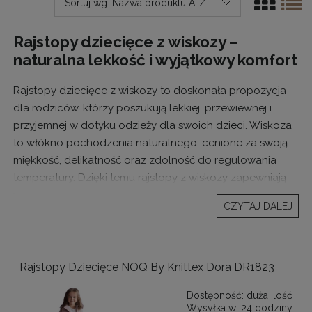
Sortuj wg:
Nazwa produktu A-Z
Rajstopy dziecięce z wiskozy –
naturalna lekkość i wyjątkowy komfort
Rajstopy dziecięce z wiskozy to doskonała propozycja
dla rodziców, którzy poszukują lekkiej, przewiewnej i
przyjemnej w dotyku odzieży dla swoich dzieci. Wiskoza
to włókno pochodzenia naturalnego, cenione za swoją
miękkość, delikatność oraz zdolność do regulowania
temperatury. Dzięki temu rajstopy z wiskozy zapewniają
wysoki komfort noszenia i doskonale sprawdzają się
CZYTAJ DALEJ
zarówno na co dzień, jak i podczas bardziej eleganckich
okazji.
W tej kategorii znajdują się rajstopy dziecięce z wiskozy w
Rajstopy Dziecięce NOQ By Knittex Dora DR1823
różnych rozmiarach, kolorach i grubościach, co pozwala
idealnie dopasować je do wieku dziecka, pory roku oraz
Dostępność:
duża ilość
Wysyłka w:
24 godziny
charakteru stylizacji.