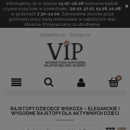
Informujemy, że w okresie
13.07–16.08
hurtownia będzie
✖
czynna wyłącznie w poniedziałki: (
20.07, 27.07, 03.08, 10.08
)
w godzinach
7:30–12:00
. Zamówienia złożone poza
godzinami pracy będą realizowane w najbliższym dniu
otwarcia. Przepraszamy za utrudnienia.
Zarejestruj się
Zaloguj się
RAJSTOPY DZIECIĘCE WISKOZA – ELEGANCKIE I
WYGODNE RAJSTOPY DLA AKTYWNYCH DZIECI