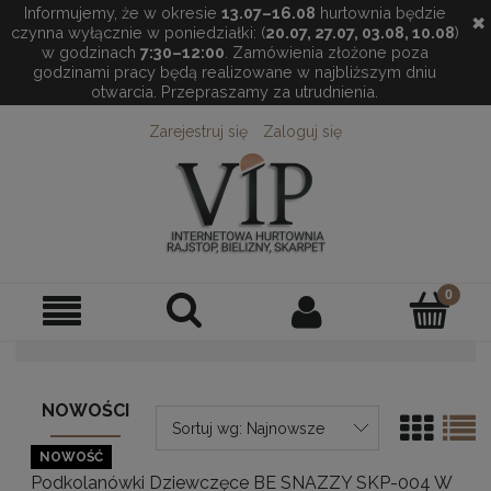
Informujemy, że w okresie
13.07–16.08
hurtownia będzie
✖
czynna wyłącznie w poniedziałki: (
20.07, 27.07, 03.08, 10.08
)
w godzinach
7:30–12:00
. Zamówienia złożone poza
godzinami pracy będą realizowane w najbliższym dniu
otwarcia. Przepraszamy za utrudnienia.
Zarejestruj się
Zaloguj się
NOWOŚCI
Sortuj wg:
Najnowsze
NOWOŚĆ
Podkolanówki Dziewczęce BE SNAZZY SKP-004 W