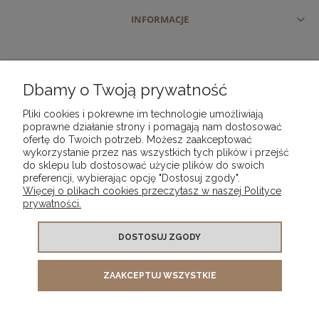
INFORMACJE
Dbamy o Twoją prywatność
Pliki cookies i pokrewne im technologie umożliwiają
poprawne działanie strony i pomagają nam dostosować
ofertę do Twoich potrzeb. Możesz zaakceptować
wykorzystanie przez nas wszystkich tych plików i przejść
do sklepu lub dostosować użycie plików do swoich
preferencji, wybierając opcję "Dostosuj zgody".
Więcej o plikach cookies przeczytasz w naszej Polityce
prywatności.
DOSTOSUJ ZGODY
ZAAKCEPTUJ WSZYSTKIE
PHU "VIP" PIOTR KWAŚNICKI | ul. Szajnochy 3 | 85-738 Bydgoszcz |
woj. kujawsko-pomorskie | tel.
| e-mail:
510 721 025
phuvip@wp.pl