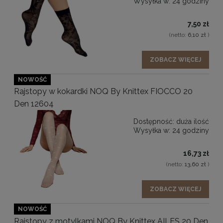
Wysyłka w:
24 godziny
7,50 zł
(netto:
6,10 zł
)
ZOBACZ WIĘCEJ
NOWOŚĆ
Rajstopy w kokardki NOQ By Knittex FIOCCO 20
Den 12604
Dostępność:
duża ilość
Wysyłka w:
24 godziny
16,73 zł
(netto:
13,60 zł
)
ZOBACZ WIĘCEJ
NOWOŚĆ
Rajstopy z motylkami NOQ By Knittex AILES 20 Den