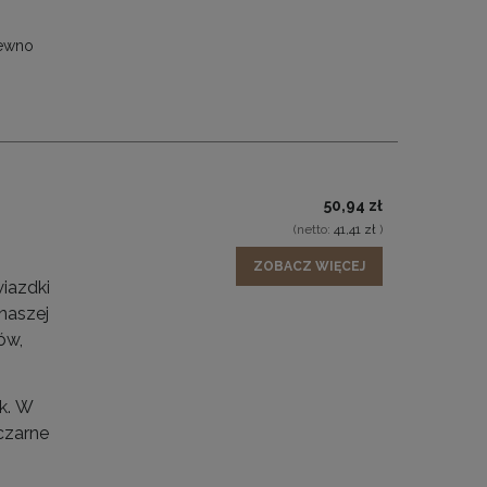
pewno
50,94 zł
(netto:
41,41 zł
)
ZOBACZ WIĘCEJ
iazdki
 naszej
ów,
k.
W
czarne