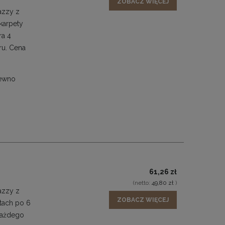
ZOBACZ WIĘCEJ
azzy z
karpety
ra 4
ru. Cena
pewno
61,26 zł
(netto:
49,80 zł
)
azzy z
ZOBACZ WIĘCEJ
tach po 6
 każdego