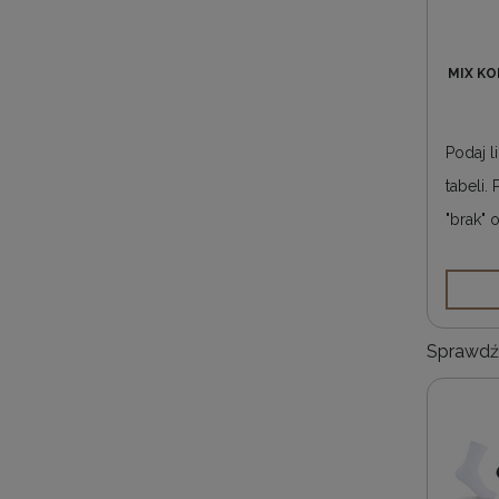
MIX K
Podaj 
tabeli.
"brak"
Sprawdź