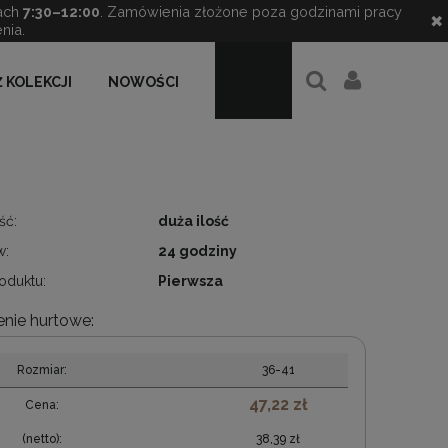
ach
7:30–12:00
. Zamówienia złożone poza godzinami pracy
✖
nia.
 KOLEKCJI
NOWOŚCI
ść:
duża ilość
w:
24 godziny
oduktu:
Pierwsza
nie hurtowe:
Rozmiar:
36-41
47,22 zł
Cena:
(netto):
38,39 zł