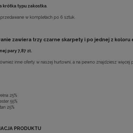
 krótka typu zakostka
.
sprzedawane w kompletach po 6 sztuk.
ie zawiera trzy czarne skarpety i po jednej z koloru ek
ej pary 7,87 zł.
ównież inne oferty w naszej hurtowni, a na pewno znajdziesz więcej 
ełna 25%
iester 55%
stan 25%
NACJA PRODUKTU