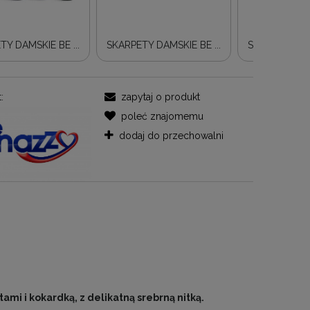
TY DAMSKIE BE ...
SKARPETY DAMSKIE BE ...
SKARPETY DAM
:
zapytaj o produkt
poleć znajomemu
dodaj do przechowalni
Den
Rajstopy GABRIELLA DORIS 30 Den 1243
Rajstopy GABRIELL
18,44 zł
16,9
14,99 zł
13,8
ZOBACZ WIĘCEJ
ZOBACZ
ami i kokardką, z delikatną srebrną nitką.