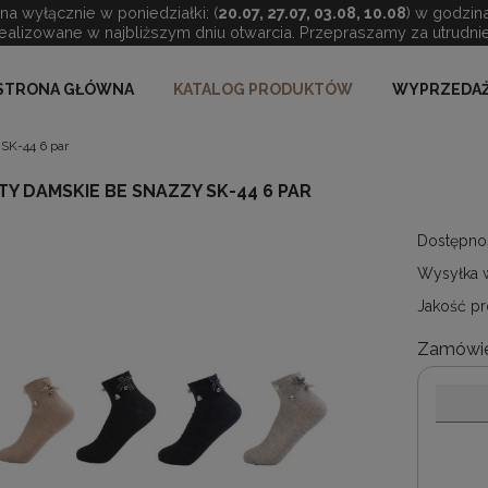
a wyłącznie w poniedziałki: (
20.07, 27.07, 03.08, 10.08
) w godzin
ealizowane w najbliższym dniu otwarcia. Przepraszamy za utrudnie
STRONA GŁÓWNA
KATALOG PRODUKTÓW
WYPRZEDAŻ
SK-44 6 par
Y DAMSKIE BE SNAZZY SK-44 6 PAR
Dostępno
Wysyłka 
Jakość pr
Zamówie