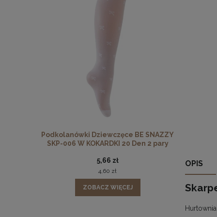
 BE SNAZZY
Podkolanówki Dziewczęce BE SNAZZY
Podkolanó
n 2 pary
SKP-006 W KOKARDKI 20 Den 2 pary
SKP-005 W
5,66 zł
OPIS
4,60 zł
Skarp
ZOBACZ WIĘCEJ
Hurtownia