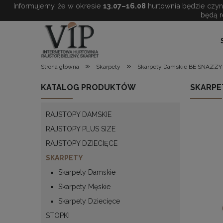
Informujemy, że w okresie
13.07–16.08
hurtownia będzie czynn
będą r
»
»
Strona główna
Skarpety
Skarpety Damskie BE SNAZZY 
KATALOG PRODUKTÓW
SKARPET
RAJSTOPY DAMSKIE
RAJSTOPY PLUS SIZE
RAJSTOPY DZIECIĘCE
SKARPETY
Skarpety Damskie
Skarpety Męskie
Skarpety Dziecięce
STOPKI