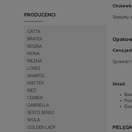
Cholewka
PRODUCENCI
Skarpety 
GATTA
BRATEX
Opakowan
REGINA
Cena jedn
MONA
MILENA
Sprawdź r
LORES
SKARPOL
KNITTEX
Skład:
INEZ
Baw
CERBER
Pol
GABRIELLA
Ela
SESTO SENSO
WOLA
PIELĘG
GOLDEN LADY