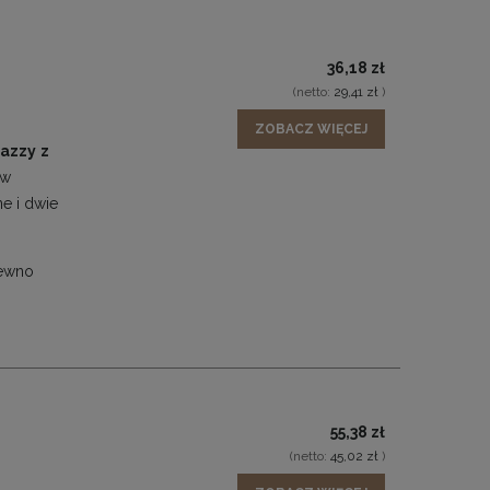
36,18 zł
(netto:
29,41 zł
)
ZOBACZ WIĘCEJ
nazzy
z
 w
e i dwie
pewno
55,38 zł
(netto:
45,02 zł
)