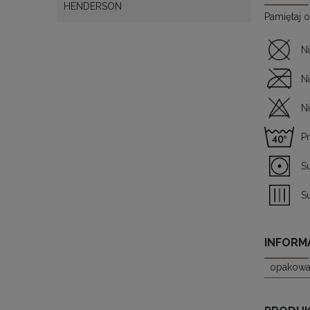
HENDERSON
Pamiętaj o
N
N
N
P
S
S
INFORM
opakowa