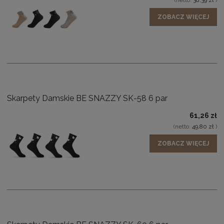
(netto:
38,39 zł
)
ZOBACZ WIĘCEJ
Skarpety Damskie BE SNAZZY SK-58 6 par
61,26 zł
(netto:
49,80 zł
)
ZOBACZ WIĘCEJ