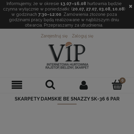
Informujemy, że w okresie
13.07–16.08
hurtownia będzie
✖
czynna wyłącznie w poniedziałki: (
20.07, 27.07, 03.08, 10.08
)
w godzinach
7:30–12:00
. Zamówienia złożone poza
godzinami pracy będą realizowane w najbliższym dniu
otwarcia. Przepraszamy za utrudnienia.
Zarejestruj się
Zaloguj się
SKARPETY DAMSKIE BE SNAZZY SK-36 6 PAR