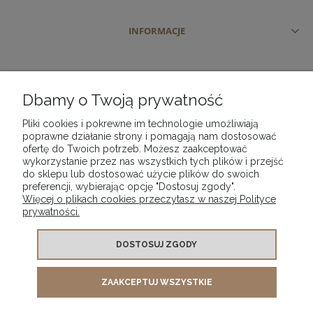
INFORMACJE
Dbamy o Twoją prywatność
Pliki cookies i pokrewne im technologie umożliwiają
poprawne działanie strony i pomagają nam dostosować
ofertę do Twoich potrzeb. Możesz zaakceptować
wykorzystanie przez nas wszystkich tych plików i przejść
do sklepu lub dostosować użycie plików do swoich
preferencji, wybierając opcję "Dostosuj zgody".
Więcej o plikach cookies przeczytasz w naszej Polityce
prywatności.
DOSTOSUJ ZGODY
ZAAKCEPTUJ WSZYSTKIE
PHU "VIP" PIOTR KWAŚNICKI | ul. Szajnochy 3 | 85-738 Bydgoszcz |
woj. kujawsko-pomorskie | tel.
| e-mail:
510 721 025
phuvip@wp.pl