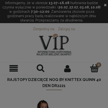
Informujemy, że w okresie
13.07–16.08
hurtownia będzie
✖
czynna wyłącznie w poniedziałki: (
20.07, 27.07, 03.08, 10.08
)
w godzinach
7:30–12:00
. Zamówienia złożone poza
godzinami pracy będą realizowane w najbliższym dniu
otwarcia. Przepraszamy za utrudnienia.
Zarejestruj się
Zaloguj się
RAJSTOPY DZIECIĘCE NOQ BY KNITTEX QUINN 40
DEN DR2221