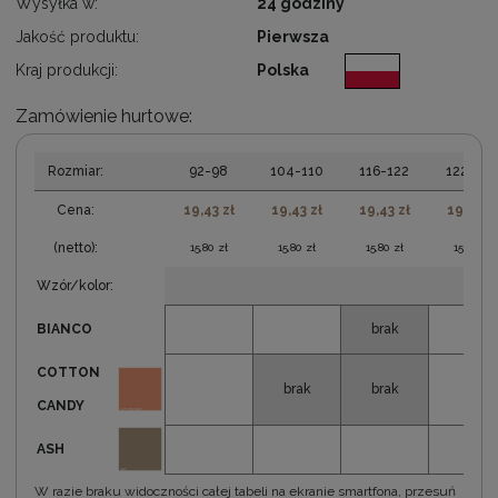
Wysyłka w:
24 godziny
Jakość produktu:
Pierwsza
Kraj produkcji:
Polska
Zamówienie hurtowe:
Rozmiar:
92-98
104-110
116-122
122-128
Cena:
19,43 zł
19,43 zł
19,43 zł
19,43 zł
(netto):
15,80 zł
15,80 zł
15,80 zł
15,80 zł
Wzór/kolor:
BIANCO
COTTON
CANDY
ASH
W razie braku widoczności całej tabeli na ekranie smartfona, przesuń